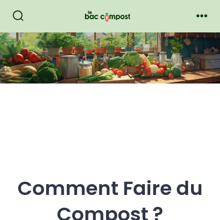
Aller
au
Bascule
Men
Rechercher
contenu
Comment Faire du
Compost ?